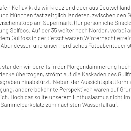
afen Keflavik, da wir kreuz und quer aus Deutschlan
 und München fast zeitglich landeten, zwischen den 
wischenstopp am Supermarkt (für persönliche Snacks
htung Selfoos. Auf der 35 weiter nach Norden, vorbe
 dem Gullfoss in der tiefschwarzen Winternacht erreic
Abendessen und unser nordisches Fotoabenteuer s
t standen wir bereits in der Morgendämmerung hoch ü
sdecke überzogen, strömt auf die Kaskaden des Gullfo
sgraben hinabstürzt. Neben der Aussichtsplattform s
fügung, andere bekannte Perspektiven waren auf Gru
lich. Doch das sollte unserem Enthusiasmus nicht i
 Sammelparkplatz zum nächsten Wasserfall auf.