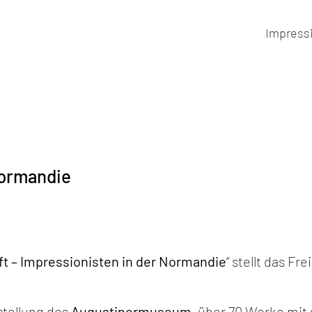
Impress
Normandie
ft – Impressionisten in der Normandie
“ stellt das 
stellung des
Augustinermuseum
, über 70 Werke mit 