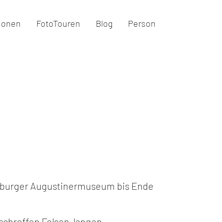
ionen
FotoTouren
Blog
Person
Freiburger Augustinermuseum bis Ende
schroffen Felsen, langen