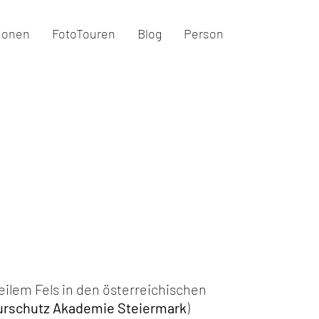
ionen
FotoTouren
Blog
Person
eilem Fels in den österreichischen
urschutz Akademie Steiermark
)